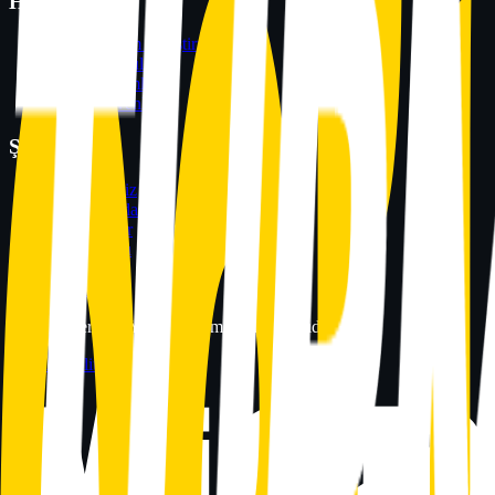
Hizmetler
Web Yazılım Geliştirme
Mobil Uygulama
ERP Çözümleri
Siber Güvenlik
Şirket
Ürünlerimiz
Hakkımızda
Referanslar
İş Ortakları
Blog
İletişim
©
2026
Hermias Yazılım
. Tüm hakları saklıdır.
Gizlilik Politikası
KVKK