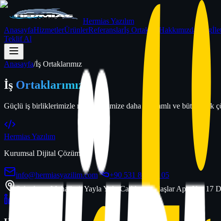
Hermias Yazılım
Anasayfa
Hizmetler
Ürünler
Referanslar
İş Ortakları
Hakkımızda
Blog
İle
Teklif Al
Anasayfa
/
İş Ortaklarımız
İş
Ortaklarımız
Güçlü iş birliklerimizle müşterilerimize daha kapsamlı ve bütünleşik
Hermias Yazılım
Kurumsal Dijital Çözümler
info@hermiasyazilim.com
+90 531 866 50 05
Şekerhane Mahallesi. Yayla Yolu Caddesi Dadaşlar Apt. No: 17 D