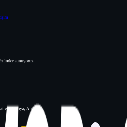
tişim
 çözümler sunuyoruz.
aire 8 Alanya, Antalya