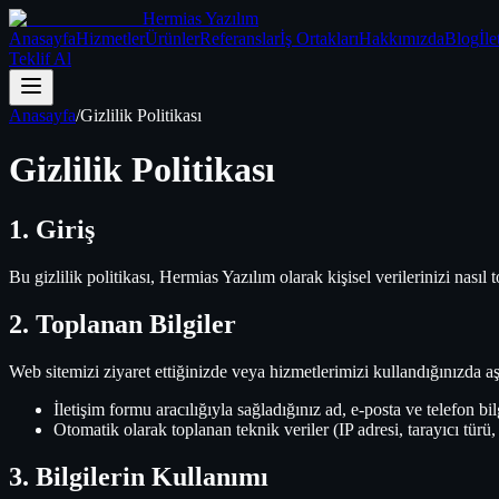
Hermias Yazılım
Anasayfa
Hizmetler
Ürünler
Referanslar
İş Ortakları
Hakkımızda
Blog
İle
Teklif Al
Anasayfa
/
Gizlilik Politikası
Gizlilik Politikası
1. Giriş
Bu gizlilik politikası, Hermias Yazılım olarak kişisel verilerinizi nas
2. Toplanan Bilgiler
Web sitemizi ziyaret ettiğinizde veya hizmetlerimizi kullandığınızda aşa
İletişim formu aracılığıyla sağladığınız ad, e-posta ve telefon bil
Otomatik olarak toplanan teknik veriler (IP adresi, tarayıcı türü, 
3. Bilgilerin Kullanımı