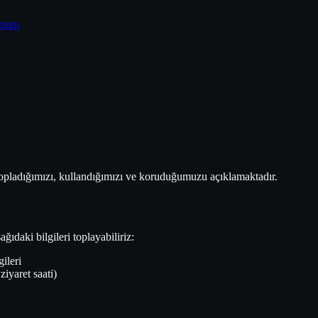
tişim
ıl topladığımızı, kullandığımızı ve koruduğumuzu açıklamaktadır.
ğıdaki bilgileri toplayabiliriz:
gileri
ziyaret saati)