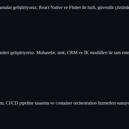
alar geliştiriyoruz. React Native ve Flutter ile hızlı, güvenilir çözümle
ümleri geliştiriyoruz. Muhasebe, stok, CRM ve İK modülleri ile tam ent
, CI/CD pipeline tasarımı ve container orchestration hizmetleri sunuy