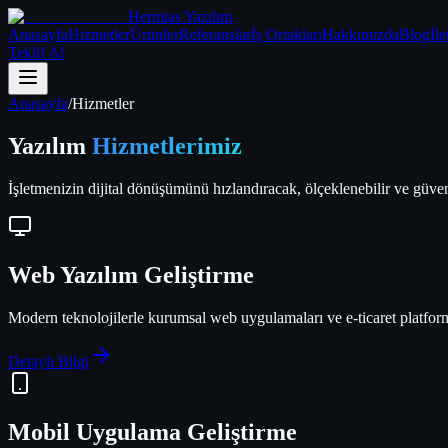
Hermias Yazılım
Anasayfa
Hizmetler
Ürünler
Referanslar
İş Ortakları
Hakkımızda
Blog
İle
Teklif Al
Anasayfa
/
Hizmetler
Yazılım
Hizmetlerimiz
İşletmenizin dijital dönüşümünü hızlandıracak, ölçeklenebilir ve güve
Web Yazılım Geliştirme
Modern teknolojilerle kurumsal web uygulamaları ve e-ticaret platform
Detaylı Bilgi
Mobil Uygulama Geliştirme