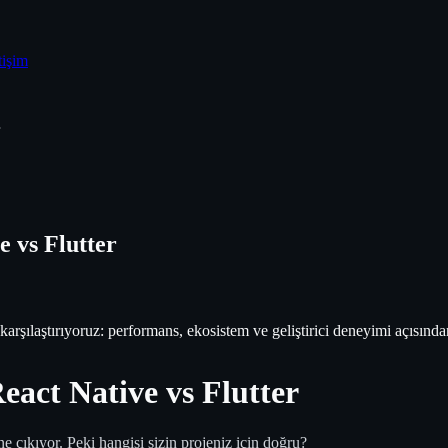
tişim
 vs Flutter
rşılaştırıyoruz: performans, ekosistem ve geliştirici deneyimi açısında
act Native vs Flutter
 çıkıyor. Peki hangisi sizin projeniz için doğru?