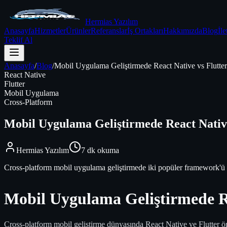
Hermias Yazılım
Anasayfa
Hizmetler
Ürünler
Referanslar
İş Ortakları
Hakkımızda
Blog
İle
Teklif Al
Anasayfa
/
Blog
/
Mobil Uygulama Geliştirmede React Native vs Flutter
React Native
Flutter
Mobil Uygulama
Cross-Platform
Mobil Uygulama Geliştirmede React Native
Hermias Yazılım
7
dk okuma
Cross-platform mobil uygulama geliştirmede iki popüler framework'ü ka
Mobil Uygulama Geliştirmede Re
Cross-platform mobil geliştirme dünyasında React Native ve Flutter öne